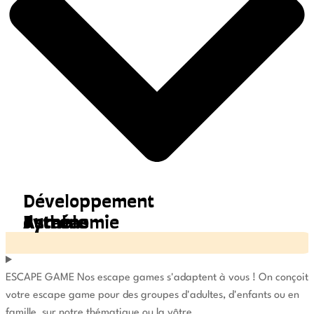
Développement
durable
Astronomie
Pythéas
ESCAPE GAME
Nos escape games s'adaptent à vous !
On conçoit
votre escape game pour des groupes d'adultes, d'enfants ou en
famille, sur notre thématique ou la vôtre.